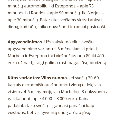
minučių automobiliu. Iki Esteponos – apie 75
minutės. Iki Rondos – apie 90 minučių. Iki Nerjos –
apie 70 minučių. Patarkite svečiams skristi anksti
dieną, kad būtų laiko nuvažiuoti ir ramiai pasiruošti.
Apgyvendinimas.
Užsisakykite kelius svečių
apgyvendinimo variantus 6 mėnesiams į priekį.
Marbela ir Estepona turi viešbučius nuo 80 iki 400
eurų už naktį, taigi galima rasti pagal jūsų biudžetą.
Kitas variantas: Vilos nuoma.
Jei svečių 30-60,
kartais ekonomiškiau išnuomoti vieną didelę vilą
visiems. 4-6 miegamųjų vila Marbeloje 3 nakvynėms
gali kainuoti apie 4 000 – 8 000 eurų. Kaina
padalinta tarp svečių – gaunasi panašiai kaip
viešbutis, bet visi gyventų daug arčiau jūsų.