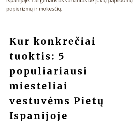
Ispanijoje. Tai geriausias variantas be jokių papildomų
popierizmų ir mokesčių.
Kur konkrečiai
tuoktis: 5
populiariausi
miesteliai
vestuvėms Pietų
Ispanijoje