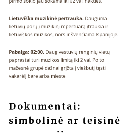
pirmo šokio jau šokama iki 02 val. nakties.
Lietuviška muzikinė pertrauka.
Dauguma
lietuvių porų į muzikinį repertuarą įtraukia ir
lietuviškos muzikos, nors ir švenčiama Ispanijoje.
Pabaiga: 02:00.
Daug vestuvių renginių vietų
paprastai turi muzikos limitą iki 2 val. Po to
mažesnė grupė dažnai grįžta į viešbutį tęsti
vakarėlį bare arba mieste.
Dokumentai:
simbolinė ar teisinė