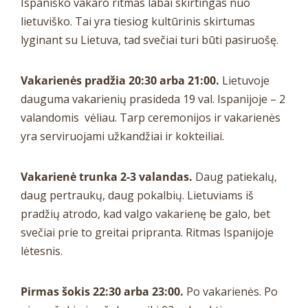
Ispaniško vakaro ritmas labai skirtingas nuo
lietuviško. Tai yra tiesiog kultūrinis skirtumas
lyginant su Lietuva, tad svečiai turi būti pasiruošę.
Vakarienės pradžia 20:30 arba 21:00.
Lietuvoje
dauguma vakarienių prasideda 19 val. Ispanijoje – 2
valandomis vėliau. Tarp ceremonijos ir vakarienės
yra serviruojami užkandžiai ir kokteiliai.
Vakarienė trunka 2-3 valandas.
Daug patiekalų,
daug pertraukų, daug pokalbių. Lietuviams iš
pradžių atrodo, kad valgo vakarienę be galo, bet
svečiai prie to greitai pripranta. Ritmas Ispanijoje
lėtesnis.
Pirmas šokis 22:30 arba 23:00.
Po vakarienės. Po