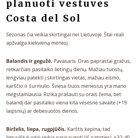
planuoti vestuves
Costa del Sol
Sezonas čia veikia skirtingai nei Lietuvoje. Štai reali
apžvalga kiekvieną mėnesį.
Balandis ir gegužė.
Pavasaris. Oras paprastai gražus,
retkarčiais pasitaiko lietingų dienų. Mažiau turistų,
lengviau patekti į skirtingas vietas, mažiau eismo,
karščio ir šurmulio. Šviesa šiuos mėnesius yra mano
mėgstamiausia. Rizika prašauti su orais žema, bet
balandį dar pasitaiko viena kita vėsesnė savaitė (+19
laipsnių) ar debesuotos dienos.
Birželis, liepa, rugpjūčis.
Karštis kepina, tad
lietuviškai odai reikia pasisaugoti (iš patirties). +32-40