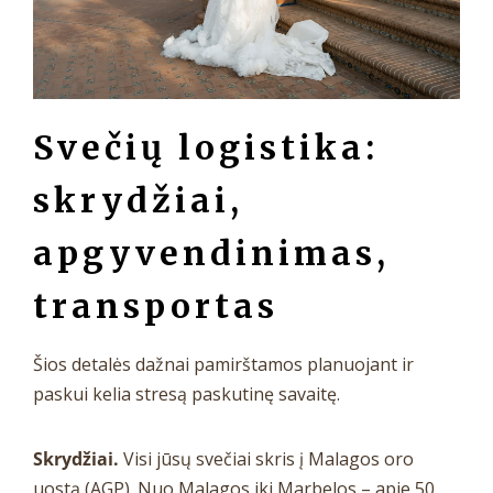
Svečių logistika:
skrydžiai,
apgyvendinimas,
transportas
Šios detalės dažnai pamirštamos planuojant ir
paskui kelia stresą paskutinę savaitę.
Skrydžiai.
Visi jūsų svečiai skris į Malagos oro
uostą (AGP). Nuo Malagos iki Marbelos – apie 50