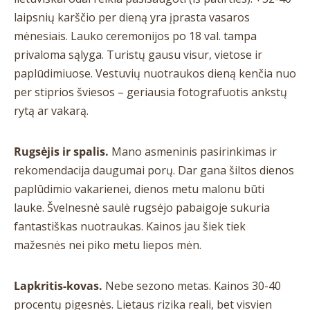
laipsnių karščio per dieną yra įprasta vasaros
mėnesiais. Lauko ceremonijos po 18 val. tampa
privaloma sąlyga. Turistų gausu visur, vietose ir
paplūdimiuose. Vestuvių nuotraukos dieną kenčia nuo
per stiprios šviesos – geriausia fotografuotis ankstų
rytą ar vakarą.
Rugsėjis ir spalis.
Mano asmeninis pasirinkimas ir
rekomendacija daugumai porų. Dar gana šiltos dienos
paplūdimio vakarienei, dienos metu malonu būti
lauke. Švelnesnė saulė rugsėjo pabaigoje sukuria
fantastiškas nuotraukas. Kainos jau šiek tiek
mažesnės nei piko metu liepos mėn.
Lapkritis-kovas.
Nebe sezono metas. Kainos 30-40
procentų pigesnės. Lietaus rizika reali, bet visvien