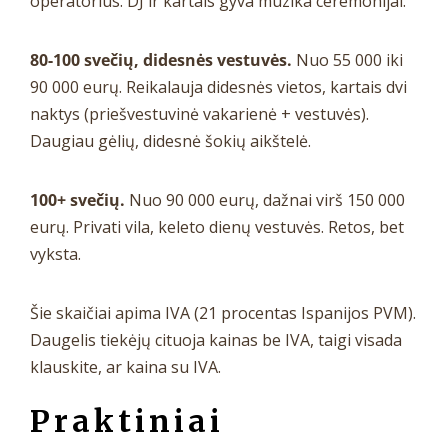
operatorius. DJ ir kartais gyva muzika ceremonijai.
80-100 svečių, didesnės vestuvės.
Nuo 55 000 iki
90 000 eurų. Reikalauja didesnės vietos, kartais dvi
naktys (priešvestuvinė vakarienė + vestuvės).
Daugiau gėlių, didesnė šokių aikštelė.
100+ svečių.
Nuo 90 000 eurų, dažnai virš 150 000
eurų. Privati vila, keleto dienų vestuvės. Retos, bet
vyksta.
Šie skaičiai apima IVA (21 procentas Ispanijos PVM).
Daugelis tiekėjų cituoja kainas be IVA, taigi visada
klauskite, ar kaina su IVA.
Praktiniai