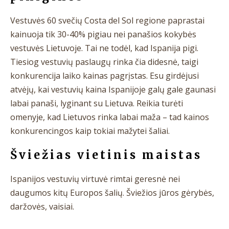
Vestuvės 60 svečių Costa del Sol regione paprastai
kainuoja tik 30-40% pigiau nei panašios kokybės
vestuvės Lietuvoje. Tai ne todėl, kad Ispanija pigi.
Tiesiog vestuvių paslaugų rinka čia didesnė, taigi
konkurencija laiko kainas pagrįstas. Esu girdėjusi
atvėjų, kai vestuvių kaina Ispanijoje galų gale gaunasi
labai panaši, lyginant su Lietuva. Reikia turėti
omenyje, kad Lietuvos rinka labai maža – tad kainos
konkurencingos kaip tokiai mažytei šaliai.
Šviežias vietinis maistas
Ispanijos vestuvių virtuvė rimtai geresnė nei
daugumos kitų Europos šalių. Šviežios jūros gėrybės,
daržovės, vaisiai.