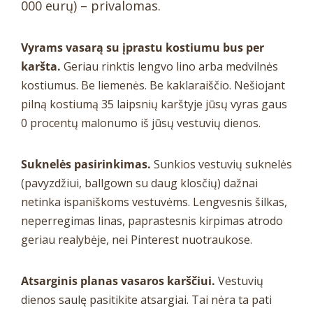
000 eurų) – privalomas.
Vyrams vasarą su įprastu kostiumu bus per
karšta.
Geriau rinktis lengvo lino arba medvilnės
kostiumus. Be liemenės. Be kaklaraiščio. Nešiojant
pilną kostiumą 35 laipsnių karštyje jūsų vyras gaus
0 procentų malonumo iš jūsų vestuvių dienos.
Suknelės pasirinkimas.
Sunkios vestuvių suknelės
(pavyzdžiui, ballgown su daug klosčių) dažnai
netinka ispaniškoms vestuvėms. Lengvesnis šilkas,
neperregimas linas, paprastesnis kirpimas atrodo
geriau realybėje, nei Pinterest nuotraukose.
Atsarginis planas vasaros karščiui.
Vestuvių
dienos saulę pasitikite atsargiai. Tai nėra ta pati