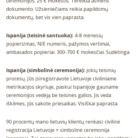
ceremonijos. 25 € mokestis. Tereikia asmens
dokumento. Užsieniečiams reikia papildomų
dokumentų, bet vis vien paprasta.
Ispanija (teisinė santuoka):
4-8 mėnesių
popierizmas, NIE numeris, pažymos vertimai,
ambasados popieriai. 300-700 € mokesčiai. Sudėtinga.
Ispanija (simbolinė ceremonija):
jokių teisinių
procesų. Jūs įsiregistravote Lietuvoje civiliniame
metrikacijos skyriuje, paskui Ispanijoje gauname
ceremonijos vedėją be teisinės galios. Jis veda
iškilmes, jūs sakote priesaikas. Visiškai paprasta.
90 procentų mano lietuvių klientų renkasi: civilinė
registracija Lietuvoje + simbolinė ceremonija