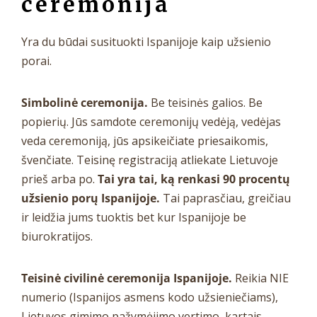
ceremonija
Yra du būdai susituokti Ispanijoje kaip užsienio
porai.
Simbolinė ceremonija.
Be teisinės galios. Be
popierių. Jūs samdote ceremonijų vedėją, vedėjas
veda ceremoniją, jūs apsikeičiate priesaikomis,
švenčiate. Teisinę registraciją atliekate Lietuvoje
prieš arba po.
Tai yra tai, ką renkasi 90 procentų
užsienio porų Ispanijoje.
Tai paprasčiau, greičiau
ir leidžia jums tuoktis bet kur Ispanijoje be
biurokratijos.
Teisinė civilinė ceremonija Ispanijoje.
Reikia NIE
numerio (Ispanijos asmens kodo užsieniečiams),
Lietuvos gimimo pažymėjimo vertimo, kartais